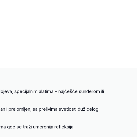
lojeva, specijalnim alatima – najčešće sunđerom ili
ran i prelomljen, sa prelivima svetlosti duž celog
ma gde se traži umerenija refleksija.