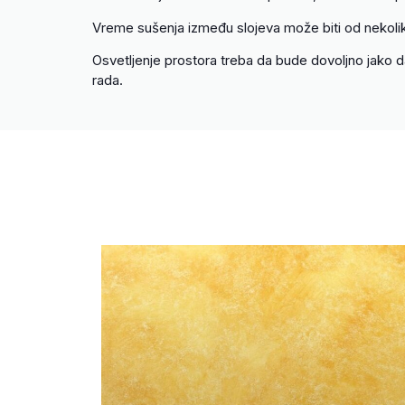
Vreme sušenja između slojeva može biti od nekoliko 
Osvetljenje prostora treba da bude dovoljno jako
rada.