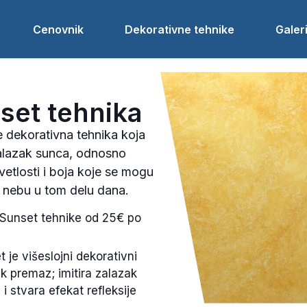
Cenovnik
Dekorativne tehnike
Galeri
set tehnika
e dekorativna tehnika koja
zalazak sunca, odnosno
svetlosti i boja koje se mogu
a nebu u tom delu dana.
Sunset tehnike od 25€ po
 je višeslojni dekorativni
k premaz; imitira zalazak
i stvara efekat refleksije