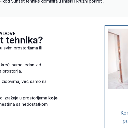
 kod Sunset tehnike dominiraju linijski i kružni pokreti.
RADOVE
t tehnika?
u svim prostorijama ili
e kreči samo jedan zid
a prostorija.
m zidovima, već samo na
do izražaja u prostorijama
koje
mestima sa nedostatkom
Kon
pu