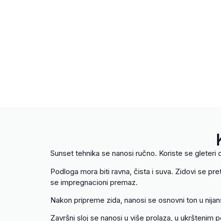
Sunset tehnika se nanosi ručno. Koriste se gleteri 
Podloga mora biti ravna, čista i suva. Zidovi se pre
se impregnacioni premaz.
Nakon pripreme zida, nanosi se osnovni ton u nijan
Završni sloj se nanosi u više prolaza, u ukrštenim 