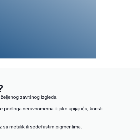
?
d željenog završnog izgleda.
e podloga neravnomerna ili jako upijajuća, koristi
 sa metalik ili sedefastim pigmentima.