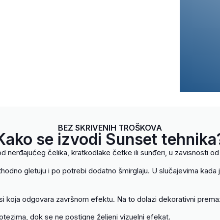
BEZ SKRIVENIH TROŠKOVA
Kako se izvodi Sunset tehnika
od nerđajućeg čelika, kratkodlake četke ili sunđeri, u zavisnosti o
thodno gletuju i po potrebi dodatno šmirglaju. U slučajevima kada j
si koja odgovara završnom efektu. Na to dolazi dekorativni premaz
potezima, dok se ne postigne željeni vizuelni efekat.