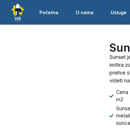
Početna
O nama
Usluge
Sun
Sunset j
imitira 
prelive 
videti n
Cena 
m2
Sunset
metali
sunca 