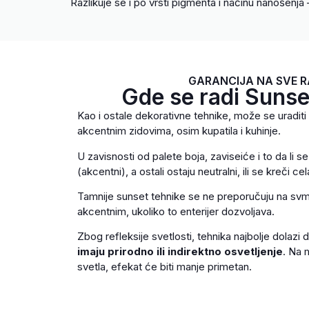
Razlikuje se i po vrsti pigmenta i načinu nanošenja –
GARANCIJA NA SVE 
Gde se radi Sunse
Kao i ostale dekorativne tehnike, može se uraditi 
akcentnim zidovima, osim kupatila i kuhinje.
U zavisnosti od palete boja, zaviseiće i to da li s
(akcentni), a ostali ostaju neutralni, ili se kreči cel
Tamnije sunset tehnike se ne preporučuju na sv
akcentnim, ukoliko to enterijer dozvoljava.
Zbog refleksije svetlosti, tehnika najbolje dolazi 
imaju prirodno ili indirektno osvetljenje
. Na 
svetla, efekat će biti manje primetan.