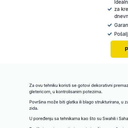
Ideal
za kre
dnevn
Garan
Pošalj
P
Za ovu tehniku koristi se gotovi dekorativni premaz
gletericom, u kontrolisanim potezima.
Površina može biti glatka ili blago strukturirana, u 
zida.
U poređenju sa tehnikama kao što su Swahili i Sahar