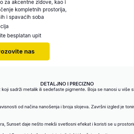
no za akcentne zidove, kao i
čenje kompletnih prostorija,
ih i spavaćih soba
cija
ite besplatan upit
ozovite nas
DETALJNO I PRECIZNO
 koji sadrži metalik ili sedefaste pigmente. Boja se nanosi u više s
zavisnosti od načina nanošenja i broja slojeva. Završni izgled je toni
a, Sunset daje nešto mekši svetlosni efekat i koristi se u prostori