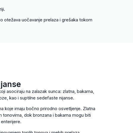
ji.
lo otežava uočavanje prelaza i grešaka tokom
ijanse
oji asociraju na zalazak sunca: zlatna, bakarna,
ze, kao i suptilne sedefaste nijanse.
a koje imaju bočno prirodno osvetljenje. Zlatna
lim tonovima, dok bronzana i bakarna mogu biti
 enterijere.
novanjem toplih tonova i mekih prelaza.