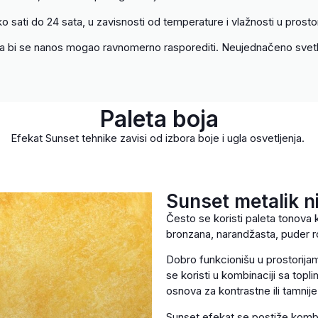
sati do 24 sata, u zavisnosti od temperature i vlažnosti u prostori
 da bi se nanos mogao ravnomerno rasporediti. Neujednačeno svet
Paleta boja
Efekat Sunset tehnike zavisi od izbora boje i ugla osvetljenja.
Sunset metalik n
Često se koristi paleta tonova k
bronzana, narandžasta, puder ro
Dobro funkcionišu u prostorijam
se koristi u kombinaciji sa top
osnova za kontrastne ili tamnije
Sunset efekat se postiže kombi